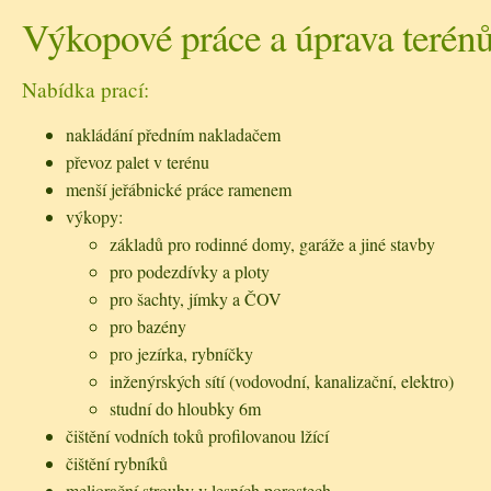
Výkopové práce a úprava terén
Nabídka prací:
nakládání předním nakladačem
převoz palet v terénu
menší jeřábnické práce ramenem
výkopy:
základů pro rodinné domy, garáže a jiné stavby
pro podezdívky a ploty
pro šachty, jímky a ČOV
pro bazény
pro jezírka, rybníčky
inženýrských sítí (vodovodní, kanalizační, elektro)
studní do hloubky 6m
čištění vodních toků profilovanou lžící
čištění rybníků
meliorační strouhy v lesních porostech