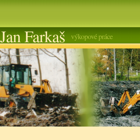
Jan Farkaš
výkopové práce